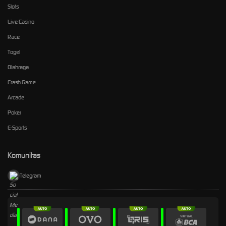
Slots
Live Casino
Race
Togel
Olahraga
Crash Game
Arcade
Poker
E-Sports
Komunitas
Telegram