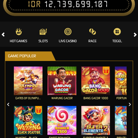
IDR
12,739,699,107
HOT GAMES
SLOTS
LIVE CASINO
RACE
TOGEL
OL
GAME POPULER
GATES OF OLYMPUS POP
WARUNG GACOR
BANG GACOR 1000
WUKONG - BLACK SCATTER
SWEET BONANZA 2500
SUPER ELEMENTS 2
PIRATE QUEST 1