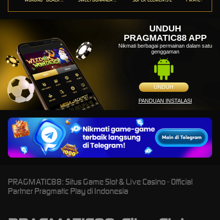
UNDUH
PRAGMATIC88 APP
Nikmati berbagai permainan dalam satu
genggaman
UNDUH
PANDUAN INSTALASI
PRAGMATIC88: Situs Game Slot & Live Casino - Official
Partner Pragmatic Play di Indonesia