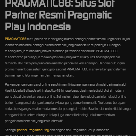
PRAGMATIC88: Situs Slot
Partner Resmi Pragmatic
Play Indonesia
PRAGMATIC88
merupakan situs slot yang dikenal sebagai partner resmi Pragmatic Play di
Indonesia dan hadir sebagai pilihan bermain yang aman serta terpercaya. Di tengah
meningkatnya minat masyarakat terhadap permainan slot online, PRAGMATIC88
menekankan pentingnya memilih platform yang memiliki reputasi baik agar pemain
terhindar dari risiko penipuan dan masalah pencairan kemenangan. Dengan dukungan
promo menarik dan sistem yang profesional, PRAGMATIC88 menawarkan pengalaman
bermain yang lebih nyaman dan menyenangkan.
Perkembangan game slot online sendiri memiliki sejarah panjang, dimulai dari mesin slot
klasik Liberty Bell pada akhir abad ke-19 hingga berevolusi menjadi slot digital modern
yang dapat dimainkan secara online. Seiring kemajuan teknologi dan internet, slot online
berkembang pesat dengan tampilan visual yang semakin menarik, fitur bonus beragam,
serta akses yang semakin mudah melalui perangkat mobile. Saat ini, slot online tidak hanya
mengandalkan keberuntungan, tetapi juga inovasi teknologi untuk memberikan
pengalaman bermain yang lebih interaktif.
Sebagai
partner Pragmatic Play
dan bagian dari Pragmatic Group Indonesia,
PRAGMATIC88 menyediakan koleksi game slot yang sangat lengkap, termasuk judul-judul