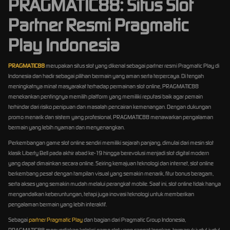
PRAGMATIC88: Situs Slot
Partner Resmi Pragmatic
Play Indonesia
PRAGMATIC88
merupakan situs slot yang dikenal sebagai partner resmi Pragmatic Play di
Indonesia dan hadir sebagai pilihan bermain yang aman serta terpercaya. Di tengah
meningkatnya minat masyarakat terhadap permainan slot online, PRAGMATIC88
menekankan pentingnya memilih platform yang memiliki reputasi baik agar pemain
terhindar dari risiko penipuan dan masalah pencairan kemenangan. Dengan dukungan
promo menarik dan sistem yang profesional, PRAGMATIC88 menawarkan pengalaman
bermain yang lebih nyaman dan menyenangkan.
Perkembangan game slot online sendiri memiliki sejarah panjang, dimulai dari mesin slot
klasik Liberty Bell pada akhir abad ke-19 hingga berevolusi menjadi slot digital modern
yang dapat dimainkan secara online. Seiring kemajuan teknologi dan internet, slot online
berkembang pesat dengan tampilan visual yang semakin menarik, fitur bonus beragam,
serta akses yang semakin mudah melalui perangkat mobile. Saat ini, slot online tidak hanya
mengandalkan keberuntungan, tetapi juga inovasi teknologi untuk memberikan
pengalaman bermain yang lebih interaktif.
Sebagai
partner Pragmatic Play
dan bagian dari Pragmatic Group Indonesia,
PRAGMATIC88 menyediakan koleksi game slot yang sangat lengkap, termasuk judul-judul