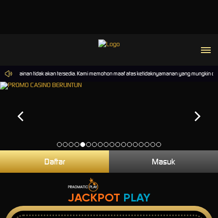
rts permainan tidak akan tersedia. Kami memohon maaf atas ketidaknyamanan yang mungkin diti
Daftar
Masuk
JACKPOT
PLAY