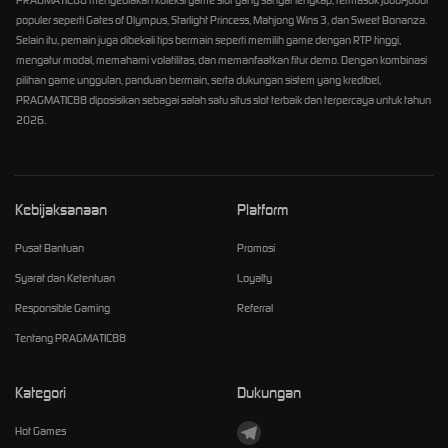
populer seperti Gates of Olympus, Starlight Princess, Mahjong Wins 3, dan Sweet Bonanza.
Selain itu, pemain juga dibekali tips bermain seperti memilih game dengan RTP tinggi,
mengatur modal, memahami volatilitas, dan memanfaatkan fitur demo. Dengan kombinasi
pilihan game unggulan, panduan bermain, serta dukungan sistem yang kredibel,
PRAGMATIC88 diposisikan sebagai salah satu situs slot terbaik dan terpercaya untuk tahun
2026.
Kebijaksanaan
Platform
Pusat Bantuan
Promosi
Syarat dan Ketentuan
Loyalty
Responsible Gaming
Referral
Tentang PRAGMATIC88
Kategori
Dukungan
Hot Games