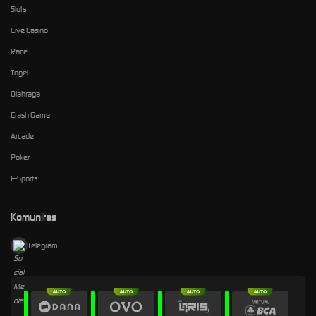
Slots
Live Casino
Race
Togel
Olahraga
Crash Game
Arcade
Poker
E-Sports
Komunitas
Telegram